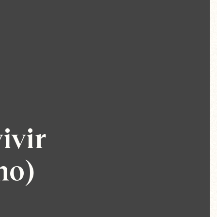
ivir
mo)