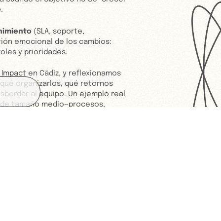
e
.
nimiento
(SLA, soporte,
stión emocional de los cambios:
les y prioridades.
mpact en Cádiz, y reflexionamos
qué organizarlos, qué retornos
esbordar al equipo. Un ejemplo real
 de tamaño medio—procesos,
la cultura no se negocia
.