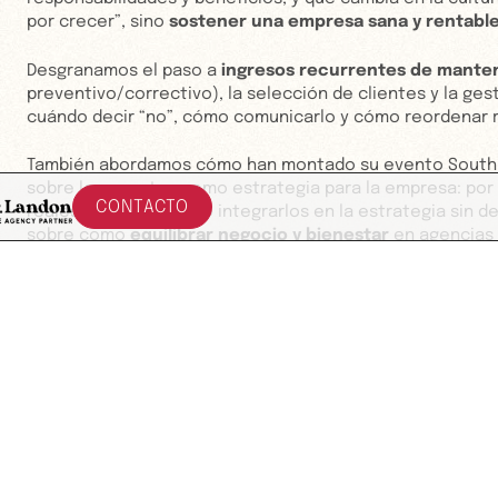
por crecer”, sino
sostener una empresa sana y rentabl
Desgranamos el paso a
ingresos recurrentes de mante
preventivo/correctivo), la selección de clientes y la ge
cuándo decir “no”, cómo comunicarlo y cómo reordenar ro
También abordamos cómo han montado su evento South I
sobre los eventos como estrategia para la empresa: por 
CONTACTO
reales aportan y cómo integrarlos en la estrategia sin d
sobre como
equilibrar negocio y bienestar
en agencias
métricas y decisiones difíciles—con una idea fuerza final:
Desciframos Mowomo.