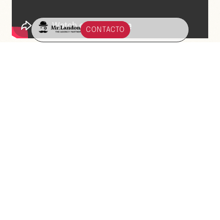
CONTACTO
Otros
episodios.
Por qué recogimos cable con
un servicio rentable